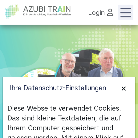
Zur Startseite
Login
Unternehmen
Azubis
Ihre Datenschutz-Einstellungen
Anmelden
Zurück
Wei
Diese Webseite verwendet Cookies.
Das sind kleine Textdateien, die auf
AzubiTrain
Ihrem Computer gespeichert und
gelesen werden. Mit einem Klick auf