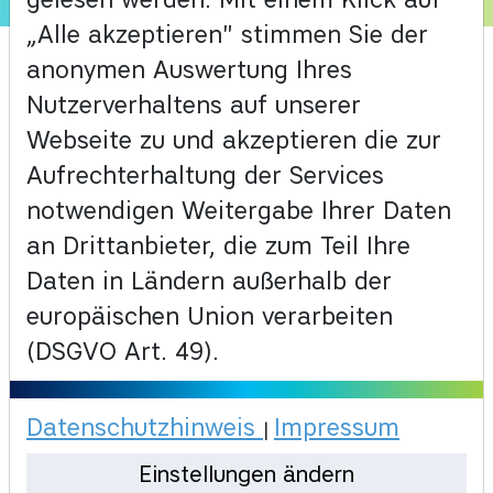
KI in der Ausbildung Nordrhein-
„Alle akzeptieren" stimmen Sie der
Westfalen
Angemeldet bleiben?
anonymen Auswertung Ihres
Mehr erfahren
Nutzerverhaltens auf unserer
Webseite zu und akzeptieren die zur
Anmelden
Aufrechterhaltung der Services
notwendigen Weitergabe Ihrer Daten
an Drittanbieter, die zum Teil Ihre
Neu hier?
Daten in Ländern außerhalb der
europäischen Union verarbeiten
Registriere dich und habe
(DSGVO Art. 49).
deinen Lernstand immer im
Blick.
Datenschutzhinweis
Impressum
|
Einstellungen ändern
Registrieren
Pilotpartner werden!